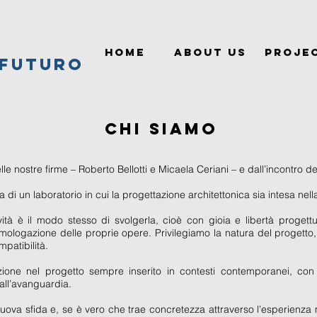
HOME
About us
PROJE
 FUTURO
CHI SIAMO
le nostre firme – Roberto Bellotti e Micaela Ceriani – e dall’incontro del
di un laboratorio in cui la progettazione architettonica sia intesa ne
ità è il modo stesso di svolgerla, cioè con gioia e libertà progettua
mologazione delle proprie opere. Privilegiamo la natura del progetto, l
mpatibilità.
azione nel progetto sempre inserito in contesti contemporanei, co
all’avanguardia.
va sfida e, se è vero che trae concretezza attraverso l’esperienza mat